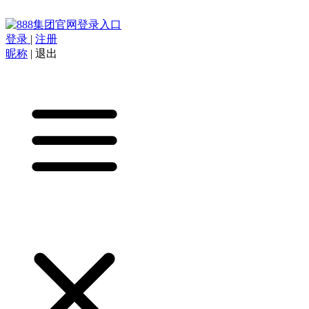
登录
|
注册
昵称
|
退出