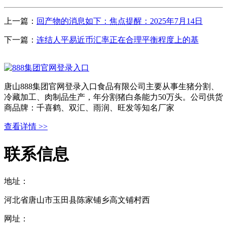
上一篇：
回产物的消息如下：焦点提醒：2025年7月14日
下一篇：
连结人平易近币汇率正在合理平衡程度上的基
唐山888集团官网登录入口食品有限公司主要从事生猪分割、
冷藏加工、肉制品生产，年分割猪白条能力50万头。公司供货
商品牌：千喜鹤、双汇、雨润、旺发等知名厂家
查看详情 >>
联系信息
地址：
河北省唐山市玉田县陈家铺乡高文铺村西
网址：