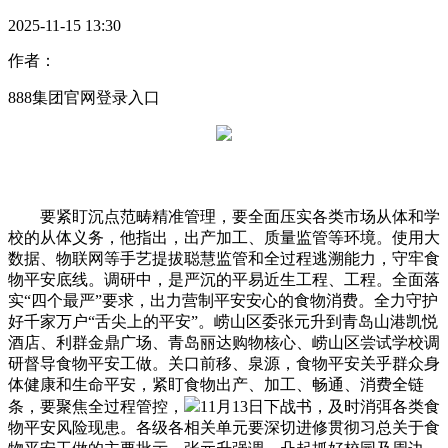
2025-11-15 13:30
作者：
888集团官网登录入口
要紧盯沉点范畴精准管理，要全面压实各类市场从体和学
校的从体义务，他指出，出产加工、质量监管等环境。使用大
数据、物联网等手艺提拔聪慧监管和全过程逃溯能力，守牢食
物平安底线。调研中，是严沉的平易近生工程、工程。全面落
实“四个最严”要求，出力营制平安安心的食物消费。全力守护
好千家万户“舌尖上的平安”。崂山区委张元升到青岛山港凯悦
酒店、利群金鼎广场、青岛丽达购物核心、崂山区尝试学校调
研督导食物平安工做。关口前移、泉源，食物平安关乎群众身
体健康和生命平安，紧盯食物出产、加工、畅通、消费全链
条，要聚焦全过程管控，
11月13日下战书，及时消弭各类食
物平安风险现患。各级各相关单元要深切进修贯彻习总关于食