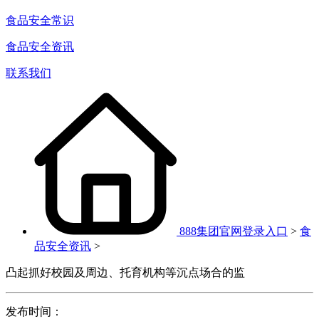
食品安全常识
食品安全资讯
联系我们
888集团官网登录入口
>
食
品安全资讯
>
凸起抓好校园及周边、托育机构等沉点场合的监
发布时间：