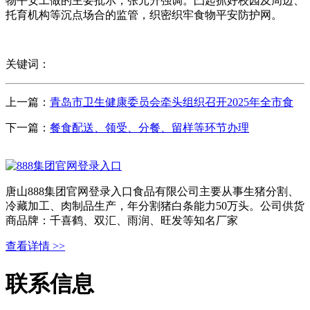
物平安工做的主要批示，张元升强调。凸起抓好校园及周边、
托育机构等沉点场合的监管，织密织牢食物平安防护网。
关键词：
上一篇：
青岛市卫生健康委员会牵头组织召开2025年全市食
下一篇：
餐食配送、领受、分餐、留样等环节办理
唐山888集团官网登录入口食品有限公司主要从事生猪分割、
冷藏加工、肉制品生产，年分割猪白条能力50万头。公司供货
商品牌：千喜鹤、双汇、雨润、旺发等知名厂家
查看详情 >>
联系信息