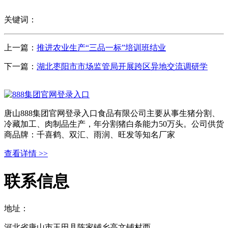
关键词：
上一篇：
推进农业生产“三品一标”培训班结业
下一篇：
湖北枣阳市市场监管局开展跨区异地交流调研学
唐山888集团官网登录入口食品有限公司主要从事生猪分割、
冷藏加工、肉制品生产，年分割猪白条能力50万头。公司供货
商品牌：千喜鹤、双汇、雨润、旺发等知名厂家
查看详情 >>
联系信息
地址：
河北省唐山市玉田县陈家铺乡高文铺村西