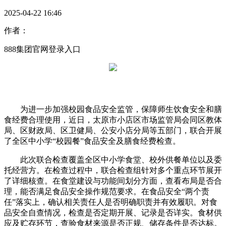
2025-04-22 16:46
作者：
888集团官网登录入口
为进一步加强校园食品安全监管，保障师生饮食安全和膳
食经费合理使用，近日，太原市小店区市场监管局会同区教体
局、区财政局、区卫健局、公安小店分局等五部门，联合开展
了全区中小学“校园餐”食品安全及膳食经费检查。
此次联合检查覆盖全区中小学食堂、校外供餐单位以及委
托经营方。在检查过程中，联合检查组针对多个重点环节展开
了详细核查。在食堂建设与功能间划分方面，查看布局是否合
理，能否满足食品安全操作规范要求。在食品安全“两个责
任”落实上，确认相关责任人是否明确职责并有效履职。对食
品安全自查情况，检查是否定期开展、记录是否详实。食材供
应及贮存环节，查验食材来源是否正规、储存条件是否达标。