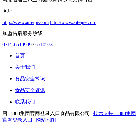
网址：
http://www.aifeijie.com
http://www.aifeijie.com
加盟售后服务热线：
0315-6510999
/
6510978
首页
关于我们
食品安全常识
食品安全资讯
联系我们
唐山888集团官网登录入口食品有限公司 |
技术支持：888集团
官网登录入口
|
网站地图