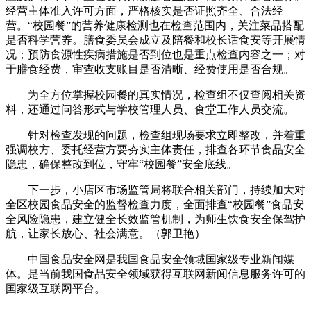
经营主体准入许可方面，严格核实是否证照齐全、合法经
营。“校园餐”的营养健康检测也在检查范围内，关注菜品搭配
是否科学营养。膳食委员会成立及陪餐和校长话食安等开展情
况；预防食源性疾病措施是否到位也是重点检查内容之一；对
于膳食经费，审查收支账目是否清晰、经费使用是否合规。
为全方位掌握校园餐的真实情况，检查组不仅查阅相关资
料，还通过问答形式与学校管理人员、食堂工作人员交流。
针对检查发现的问题，检查组现场要求立即整改，并着重
强调校方、委托经营方要夯实主体责任，排查各环节食品安全
隐患，确保整改到位，守牢“校园餐”安全底线。
下一步，小店区市场监管局将联合相关部门，持续加大对
全区校园食品安全的监督检查力度，全面排查“校园餐”食品安
全风险隐患，建立健全长效监管机制，为师生饮食安全保驾护
航，让家长放心、社会满意。（郭卫艳）
中国食品安全网是我国食品安全领域国家级专业新闻媒
体。是当前我国食品安全领域获得互联网新闻信息服务许可的
国家级互联网平台。