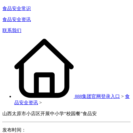
食品安全常识
食品安全资讯
联系我们
888集团官网登录入口
>
食
品安全资讯
>
山西太原市小店区开展中小学“校园餐”食品安
发布时间：