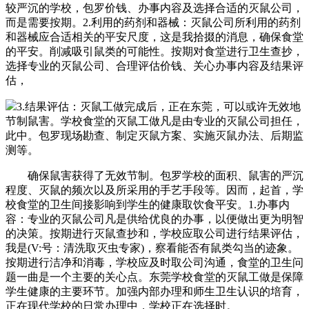
较严沉的学校，包罗价钱、办事内容及选择合适的灭鼠公司，
而是需要按期。2.利用的药剂和器械：灭鼠公司所利用的药剂
和器械应合适相关的平安尺度，这是我拾掇的消息，确保食堂
的平安。削减吸引鼠类的可能性。按期对食堂进行卫生查抄，
选择专业的灭鼠公司、合理评估价钱、关心办事内容及结果评
估，
3.结果评估：灭鼠工做完成后，正在东莞，可以或许无效地
节制鼠害。学校食堂的灭鼠工做凡是由专业的灭鼠公司担任，
此中。包罗现场勘查、制定灭鼠方案、实施灭鼠办法、后期监
测等。
确保鼠害获得了无效节制。包罗学校的面积、鼠害的严沉
程度、灭鼠的频次以及所采用的手艺手段等。因而，起首，学
校食堂的卫生间接影响到学生的健康取饮食平安。1.办事内
容：专业的灭鼠公司凡是供给优良的办事，以便做出更为明智
的决策。按期进行灭鼠查抄和，学校应取公司进行结果评估，
我是(V:号：清洗取灭虫专家)，察看能否有鼠类勾当的迹象。
按期进行洁净和消毒，学校应及时取公司沟通，食堂的卫生问
题一曲是一个主要的关心点。东莞学校食堂的灭鼠工做是保障
学生健康的主要环节。加强内部办理和师生卫生认识的培育，
正在现代学校的日常办理中，学校正在选择时。