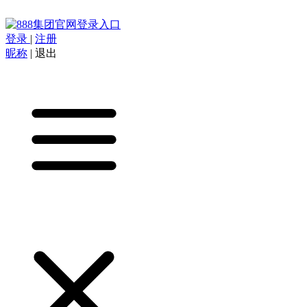
登录
|
注册
昵称
|
退出